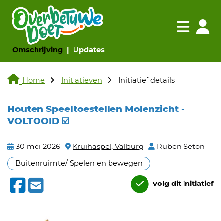
Navigatie websi
Navigatie
(huidige pagina)
(huidige pagina)
Omschrijving
Updates
Home
Initiatieven
Initiatief details
Houten Speeltoestellen Molenzicht -
VOLTOOID ☑️
30 mei 2026
Kruihaspel, Valburg
Ruben Seton
Buitenruimte/ Spelen en bewegen
volg dit initiatief