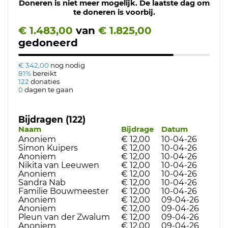
Doneren is niet meer mogelijk. De laatste dag om
te doneren is voorbij.
€ 1.483,00
van
€ 1.825,00
gedoneerd
€ 342,00
nog nodig
81%
bereikt
122
donaties
0
dagen te gaan
Bijdragen (122)
Naam
Bijdrage
Datum
Anoniem
€ 12,00
10-04-26
Simon Kuipers
€ 12,00
10-04-26
Anoniem
€ 12,00
10-04-26
Nikita van Leeuwen
€ 12,00
10-04-26
Anoniem
€ 12,00
10-04-26
Sandra Nab
€ 12,00
10-04-26
Familie Bouwmeester
€ 12,00
10-04-26
Anoniem
€ 12,00
09-04-26
Anoniem
€ 12,00
09-04-26
Pleun van der Zwalum
€ 12,00
09-04-26
Anoniem
€ 12,00
09-04-26