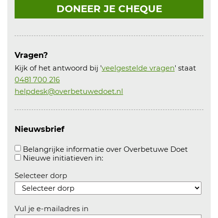
DONEER JE CHEQUE
Vragen?
Kijk of het antwoord bij '
veelgestelde vragen
' staat
0481 700 216
helpdesk@overbetuwedoet.nl
Nieuwsbrief
Aanvink
Belangrijke informatie over Overbetuwe Doet
Aanvinken om informatie over n
Nieuwe initiatieven in:
Selecteer dorp
Vul je e-mailadres in