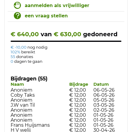
aanmelden als vrijwilliger
een vraag stellen
€ 640,00
van
€ 630,00
gedoneerd
€ -10,00
nog nodig
102%
bereikt
55
donaties
0
dagen te gaan
Bijdragen (55)
Naam
Bijdrage
Datum
Anoniem
€ 12,00
06-05-26
Coby Taks
€ 12,00
06-05-26
Anoniem
€ 12,00
05-05-26
J.W van Til
€ 12,00
03-05-26
Anoniem
€ 12,00
02-05-26
Anoniem
€ 12,00
01-05-26
Anoniem
€ 12,00
01-05-26
Frans Huijsmans
€ 12,00
01-05-26
H V welij
€ 12,00
30-04-26