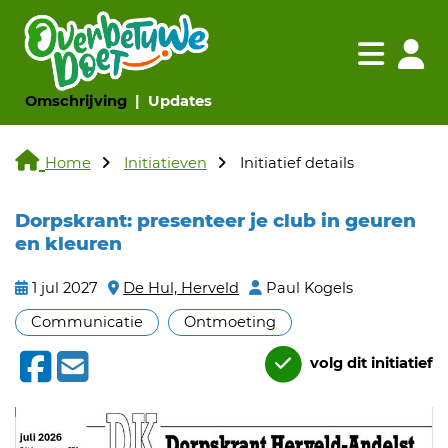
Navigatie websi
Navigatie
(huidige pagina)
(huidige pagina)
Omschrijving
Updates
Home
Initiatieven
Initiatief details
Dorpskrant: presenteer je club in geuren
en kleuren
1 jul 2027
De Hul, Herveld
Paul Kogels
Communicatie
Ontmoeting
volg dit initiatief