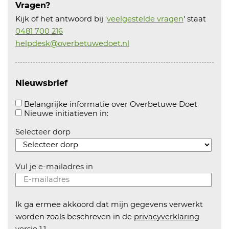
Vragen?
Kijk of het antwoord bij '
veelgestelde vragen
' staat
0481 700 216
helpdesk@overbetuwedoet.nl
Nieuwsbrief
Aanvink
Belangrijke informatie over Overbetuwe Doet
Aanvinken om informatie over n
Nieuwe initiatieven in:
Selecteer dorp
Vul je e-mailadres in
Ik ga ermee akkoord dat mijn gegevens verwerkt
worden zoals beschreven in de
privacyverklaring
versie 1.1
.