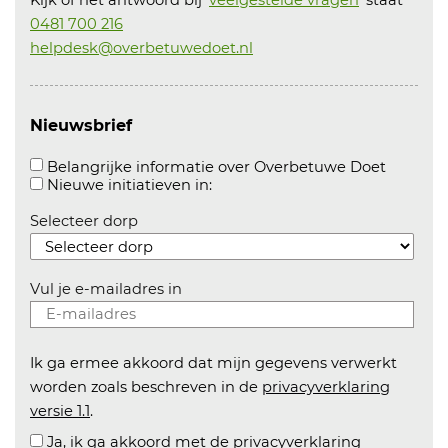
Kijk of het antwoord bij '
veelgestelde vragen
' staat
0481 700 216
helpdesk@overbetuwedoet.nl
Nieuwsbrief
Aanvink
Belangrijke informatie over Overbetuwe Doet
Aanvinken om informatie over n
Nieuwe initiatieven in:
Selecteer dorp
Vul je e-mailadres in
Ik ga ermee akkoord dat mijn gegevens verwerkt
worden zoals beschreven in de
privacyverklaring
versie 1.1
.
Ja, ik ga akkoord met de privacyverklaring