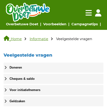
Navigatie websi
Navigatie
(huidige pagina)
(huidige pagina)
(huid
Overbetuwe Doet
Voorbeelden
Campagnetips
Ve
Home
Informatie
Veelgestelde vragen
Veelgestelde vragen
Doneren
Cheques & saldo
Voor initiatiefnemers
Geldzaken