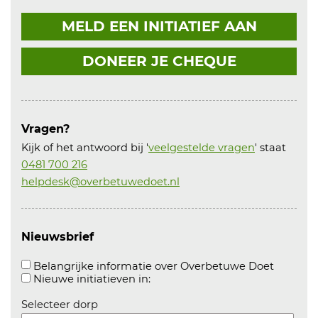
MELD EEN INITIATIEF AAN
DONEER JE CHEQUE
Vragen?
Kijk of het antwoord bij '
veelgestelde vragen
' staat
0481 700 216
helpdesk@overbetuwedoet.nl
Nieuwsbrief
Aanvink
Belangrijke informatie over Overbetuwe Doet
Aanvinken om informatie over n
Nieuwe initiatieven in:
Selecteer dorp