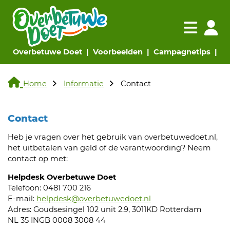
Navigatie websi
Navigatie
(huidige pagina)
(huidige pagina)
(huid
Overbetuwe Doet
Voorbeelden
Campagnetips
Ve
Home
Informatie
Contact
Contact
Heb je vragen over het gebruik van overbetuwedoet.nl,
het uitbetalen van geld of de verantwoording? Neem
contact op met:
Helpdesk Overbetuwe Doet
Telefoon: 0481 700 216
E-mail:
helpdesk@overbetuwedoet.nl
Adres: Goudsesingel 102 unit 2.9, 3011KD Rotterdam
NL 35 INGB 0008 3008 44