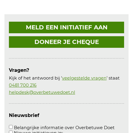
MELD EEN INITIATIEF AAN
DONEER JE CHEQUE
Vragen?
Kijk of het antwoord bij '
veelgestelde vragen
' staat
0481 700 216
helpdesk@overbetuwedoet.nl
Nieuwsbrief
Aanvink
Belangrijke informatie over Overbetuwe Doet
Aanvinken om informatie over n