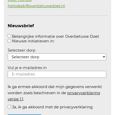
helpdesk@overbetuwedoet.nl
Nieuwsbrief
Aanvink
Belangrijke informatie over Overbetuwe Doet
Aanvinken om informatie over n
Nieuwe initiatieven in:
Selecteer dorp
Vul je e-mailadres in
Ik ga ermee akkoord dat mijn gegevens verwerkt
worden zoals beschreven in de
privacyverklaring
versie 1.1
.
Ja, ik ga akkoord met de privacyverklaring