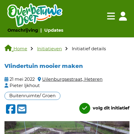
Navigatie websi
Navigatie
(huidige pagina)
(huidige pagina)
Omschrijving
Updates
Home
Initiatieven
Initiatief details
Vlindertuin mooier maken
21 mei 2022
Uilenburgsestraat, Heteren
Pieter Ijkhout
Buitenruimte/ Groen
volg dit initiatief