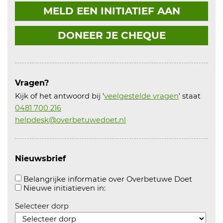
MELD EEN INITIATIEF AAN
DONEER JE CHEQUE
Vragen?
Kijk of het antwoord bij '
veelgestelde vragen
' staat
0481 700 216
helpdesk@overbetuwedoet.nl
Nieuwsbrief
Aanvink
Belangrijke informatie over Overbetuwe Doet
Aanvinken om informatie over n
Nieuwe initiatieven in:
Selecteer dorp