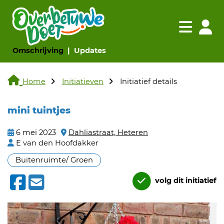
Navigatie websi
Navigatie
(huidige pagina)
(huidige pagina)
Omschrijving
Updates
Home
Initiatieven
Initiatief details
mini tuintjes
6 mei 2023
Dahliastraat, Heteren
E van den Hoofdakker
Buitenruimte/ Groen
volg dit initiatief