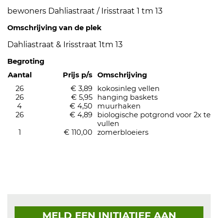
bewoners Dahliastraat / Irisstraat 1 tm 13
Omschrijving van de plek
Dahliastraat & Irisstraat 1tm 13
Begroting
Aantal
Prijs p/s
Omschrijving
26
€ 3,89
kokosinleg vellen
26
€ 5,95
hanging baskets
4
€ 4,50
muurhaken
26
€ 4,89
biologische potgrond voor 2x te
vullen
1
€ 110,00
zomerbloeiers
MELD EEN INITIATIEF AAN