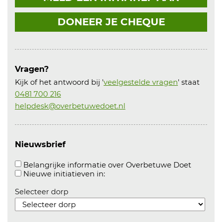
DONEER JE CHEQUE
Vragen?
Kijk of het antwoord bij '
veelgestelde vragen
' staat
0481 700 216
helpdesk@overbetuwedoet.nl
Nieuwsbrief
Aanvink
Belangrijke informatie over Overbetuwe Doet
Aanvinken om informatie over n
Nieuwe initiatieven in:
Selecteer dorp