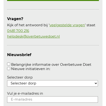
Vragen?
Kijk of het antwoord bij '
veelgestelde vragen
' staat
0481 700 216
helpdesk@overbetuwedoet.nl
Nieuwsbrief
Aanvink
Belangrijke informatie over Overbetuwe Doet
Aanvinken om informatie over n
Nieuwe initiatieven in:
Selecteer dorp
Vul je e-mailadres in