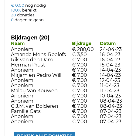
€ 0,00
nog nodig
100%
bereikt
20
donaties
0
dagen te gaan
Bijdragen (20)
Naam
Bijdrage
Datum
Anoniem
€ 280,00
24-04-23
Amanda Mens-Roelofs
€ 3,50
16-04-23
Rik van den Dam
€ 7,00
16-04-23
Herman Prüst
€ 7,00
15-04-23
Anoniem
€ 7,00
14-04-23
Mirjam en Pedro Will
€ 7,00
14-04-23
Anoniem
€ 7,00
12-04-23
Anoniem
€ 7,00
11-04-23
Malou Van Kouwen
€ 7,00
11-04-23
Anoniem
€ 7,00
10-04-23
Anoniem
€ 7,00
08-04-23
C.J.M. van Bolderen
€ 7,00
08-04-23
Familie Cats
€ 7,00
07-04-23
Anoniem
€ 7,00
07-04-23
Anoniem
€ 7,00
07-04-23
BEKIJK ALLE DONATIES