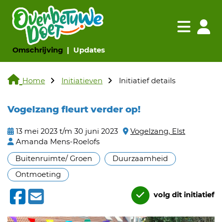
Navigatie websi
Navigatie
(huidige pagina)
(huidige pagina)
Omschrijving
Updates
Home
Initiatieven
Initiatief details
Vogelzang fleurt verder op!
13 mei 2023 t/m 30 juni 2023
Vogelzang, Elst
Amanda Mens-Roelofs
Buitenruimte/ Groen
Duurzaamheid
Ontmoeting
volg dit initiatief