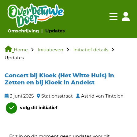
Navigatie websi
Navigatie
(huidige pagina)
(huidige pagina)
Omschrijving
Updates
Home
Initiatieven
Initiatief details
Updates
Concert bij Kloek (Het Witte Huis) in
Zetten en bij Kloek in Andelst
3 juni 2025
Stationsstraat
Astrid van Tintelen
volg dit initiatief
Er zijn op dit moment geen updates voor dit