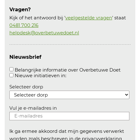
Vragen?
Kijk of het antwoord bij '
veelgestelde vragen
' staat
0481 700 216
helpdesk@overbetuwedoet.nl
Nieuwsbrief
Aanvink
Belangrijke informatie over Overbetuwe Doet
Aanvinken om informatie over n
Nieuwe initiatieven in:
Selecteer dorp
Vul je e-mailadres in
Ik ga ermee akkoord dat mijn gegevens verwerkt
worden zoals beschreven in de
privacyverklaring