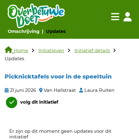
Navigatie websi
Navigatie
(huidige pagina)
(huidige pagina)
Omschrijving
Updates
Home
Initiatieven
Initiatief details
Updates
Picknicktafels voor in de speeltuin
21 juni 2026
Van Hallstraat
Laura Ruiten
volg dit initiatief
Er zijn op dit moment geen updates voor dit
initiatief