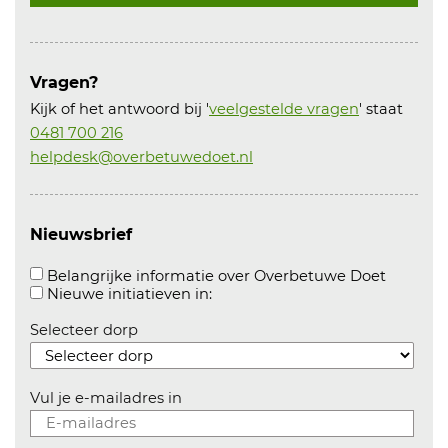
Vragen?
Kijk of het antwoord bij '
veelgestelde vragen
' staat
0481 700 216
helpdesk@overbetuwedoet.nl
Nieuwsbrief
Aanvink
Belangrijke informatie over Overbetuwe Doet
Aanvinken om informatie over n
Nieuwe initiatieven in:
Selecteer dorp
Vul je e-mailadres in