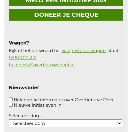
MELD EEN INITIATIEF AAN
DONEER JE CHEQUE
Vragen?
Kijk of het antwoord bij '
veelgestelde vragen
' staat
0481 700 216
helpdesk@overbetuwedoet.nl
Nieuwsbrief
Aanvink
Belangrijke informatie over Overbetuwe Doet
Aanvinken om informatie over n
Nieuwe initiatieven in:
Selecteer dorp