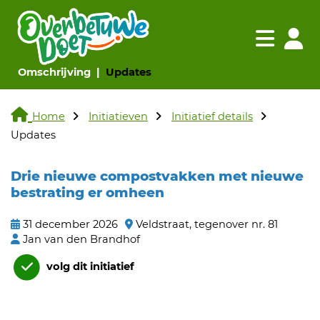
Navigatie websi
Navigatie
(huidige pagina)
(huidige pagina)
Omschrijving
Updates
Home
Initiatieven
Initiatief details
Updates
Drie nieuwe compostvakken met nieuwe
bestrating er omheen
31 december 2026
Veldstraat, tegenover nr. 81
Jan van den Brandhof
volg dit initiatief