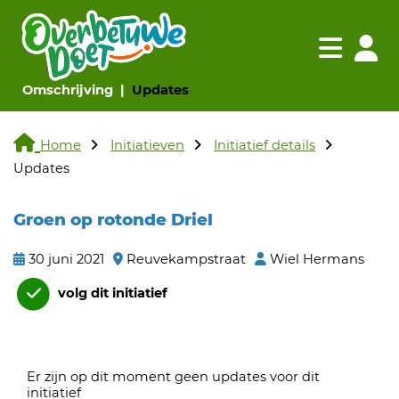
Navigatie websi
Navigatie
(huidige pagina)
(huidige pagina)
Omschrijving
Updates
Home
Initiatieven
Initiatief details
Updates
Groen op rotonde Driel
30 juni 2021
Reuvekampstraat
Wiel Hermans
volg dit initiatief
Er zijn op dit moment geen updates voor dit
initiatief