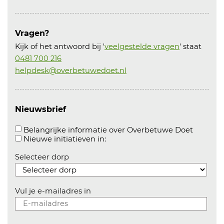
Vragen?
Kijk of het antwoord bij '
veelgestelde vragen
' staat
0481 700 216
helpdesk@overbetuwedoet.nl
Nieuwsbrief
Aanvink
Belangrijke informatie over Overbetuwe Doet
Aanvinken om informatie over n
Nieuwe initiatieven in:
Selecteer dorp
Vul je e-mailadres in