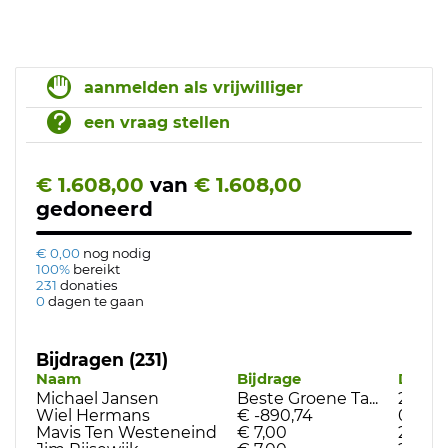
aanmelden als vrijwilliger
een vraag stellen
€ 1.608,00
van
€ 1.608,00
gedoneerd
€ 0,00
nog nodig
100%
bereikt
231
donaties
0
dagen te gaan
Bijdragen (231)
Naam
Bijdrage
Datu
Michael Jansen
Beste Groene Ta...
25-09
Wiel Hermans
€ -890,74
09-07
Mavis Ten Westeneind
€ 7,00
24-05