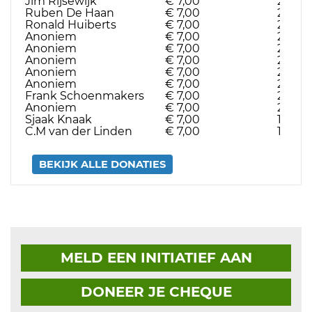
Jim Rijsewijk
€ 7,00
22-05-
Ruben De Haan
€ 7,00
22-05-
Ronald Huiberts
€ 7,00
22-05-
Anoniem
€ 7,00
21-05-
Anoniem
€ 7,00
21-05-
Anoniem
€ 7,00
21-05-
Anoniem
€ 7,00
21-05-
Anoniem
€ 7,00
20-05
Frank Schoenmakers
€ 7,00
20-05
Anoniem
€ 7,00
20-05
Sjaak Knaak
€ 7,00
19-05-
C.M van der Linden
€ 7,00
18-05-
BEKIJK ALLE DONATIES
MELD EEN INITIATIEF AAN
DONEER JE CHEQUE