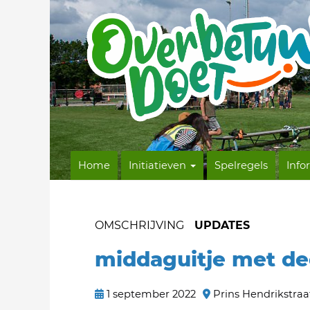
Home
Initiatieven
Spelregels
Info
OMSCHRIJVING
UPDATES
middaguitje met de
1 september 2022
Prins Hendrikstraa