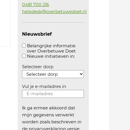
0481 700 216
helpdesk@overbetuwedoet.nl
Nieuwsbrief
Belangrijke informatie
over Overbetuwe Doet
Aanvinken om belangrijke informatie over overb
Aanvinken om informatie 
Nieuwe initiatieven in:
Selecteer dorp
Vul je e-mailadres in
Ik ga ermee akkoord dat
mijn gegevens verwerkt
worden zoals beschreven in
de
privacyverklaring versie