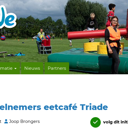
rmatie
Nieuws
Partners
elnemers eetcafé Triade
t
Joop Brongers
volg dit init