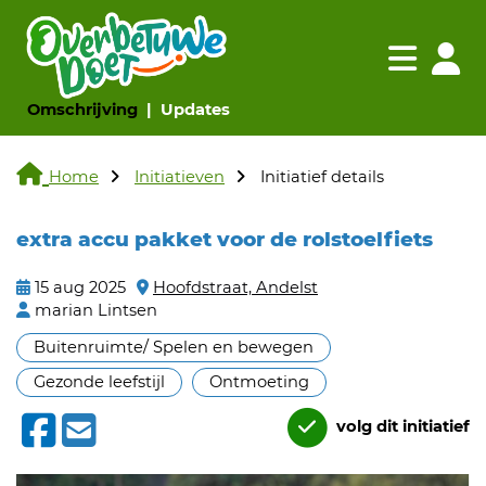
Navigatie websi
Navigatie
(huidige pagina)
(huidige pagina)
Omschrijving
Updates
Home
Initiatieven
Initiatief details
extra accu pakket voor de rolstoelfiets
15 aug 2025
Hoofdstraat, Andelst
marian Lintsen
Buitenruimte/ Spelen en bewegen
Gezonde leefstijl
Ontmoeting
volg dit initiatief