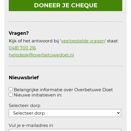
DONEER JE CHEQUE
Vragen?
Kijk of het antwoord bij '
veelgestelde vragen
' staat
0481 700 216
helpdesk@overbetuwedoet.nl
Nieuwsbrief
Aanvink
Belangrijke informatie over Overbetuwe Doet
Aanvinken om informatie over n
Nieuwe initiatieven in:
Selecteer dorp
Vul je e-mailadres in