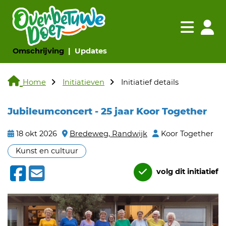
Navigatie websi
Navigatie
(huidige pagina)
(huidige pagina)
Omschrijving
Updates
Home
Initiatieven
Initiatief details
Jubileumconcert - 25 jaar Koor Together
18 okt 2026
Bredeweg, Randwijk
Koor Together
Kunst en cultuur
volg dit initiatief