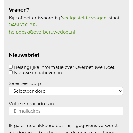
Vragen?
Kijk of het antwoord bij '
veelgestelde vragen
' staat
0481 700 216
helpdesk@overbetuwedoet.nl
Nieuwsbrief
Aanvink
Belangrijke informatie over Overbetuwe Doet
Aanvinken om informatie over n
Nieuwe initiatieven in:
Selecteer dorp
Vul je e-mailadres in
Ik ga ermee akkoord dat mijn gegevens verwerkt
worden zoals beschreven in de
privacyverklaring