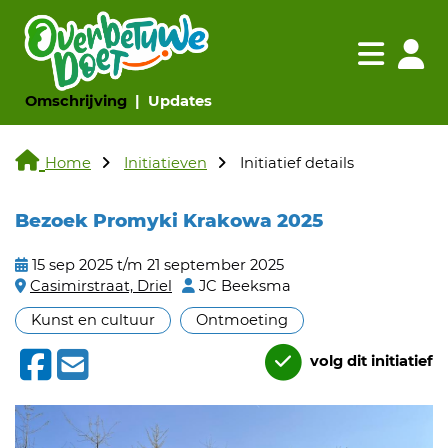
Navigatie websi
Navigatie
(huidige pagina)
(huidige pagina)
Omschrijving
Updates
Home
Initiatieven
Initiatief details
Bezoek Promyki Krakowa 2025
15 sep 2025 t/m 21 september 2025
Casimirstraat, Driel
JC Beeksma
Kunst en cultuur
Ontmoeting
volg dit initiatief