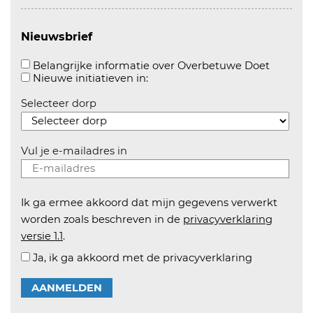
Nieuwsbrief
Aanvink
Belangrijke informatie over Overbetuwe Doet
Aanvinken om informatie over n
Nieuwe initiatieven in:
Selecteer dorp
Vul je e-mailadres in
Ik ga ermee akkoord dat mijn gegevens verwerkt
worden zoals beschreven in de
privacyverklaring
versie 1.1
.
Ja, ik ga akkoord met de privacyverklaring
AANMELDEN