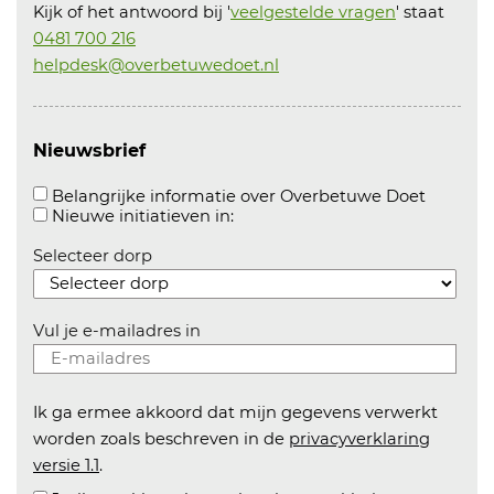
Kijk of het antwoord bij '
veelgestelde vragen
' staat
0481 700 216
helpdesk@overbetuwedoet.nl
Nieuwsbrief
Aanvink
Belangrijke informatie over Overbetuwe Doet
Aanvinken om informatie over n
Nieuwe initiatieven in:
Selecteer dorp
Vul je e-mailadres in
Ik ga ermee akkoord dat mijn gegevens verwerkt
worden zoals beschreven in de
privacyverklaring
versie 1.1
.