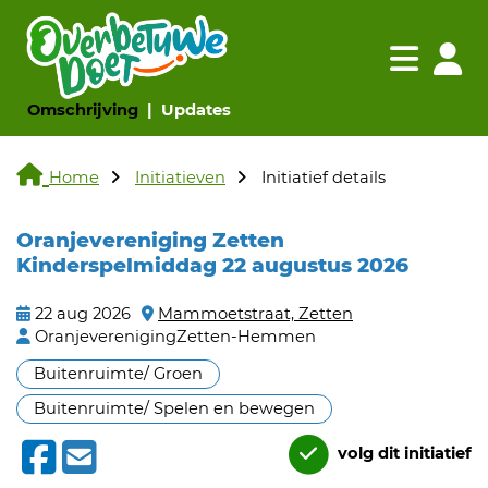
Navigatie websi
Navigatie
(huidige pagina)
(huidige pagina)
Omschrijving
Updates
Home
Initiatieven
Initiatief details
Oranjevereniging Zetten
Kinderspelmiddag 22 augustus 2026
22 aug 2026
Mammoetstraat, Zetten
OranjeverenigingZetten-Hemmen
Buitenruimte/ Groen
Buitenruimte/ Spelen en bewegen
volg dit initiatief