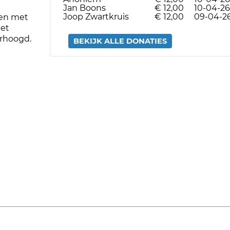
Jan Boons
€ 12,00
10-04-26
Joop Zwartkruis
€ 12,00
09-04-2
ben met
het
erhoogd.
BEKIJK ALLE DONATIES