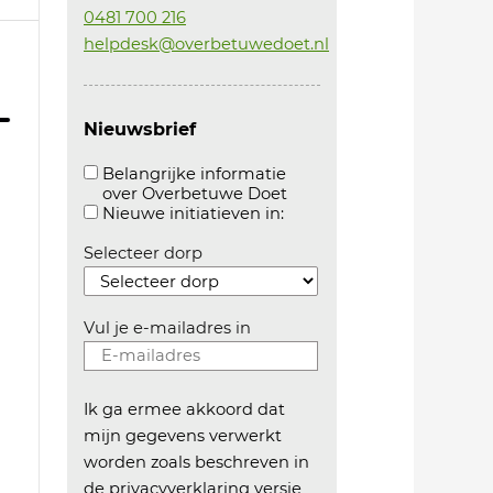
0481 700 216
helpdesk@overbetuwedoet.nl
Nieuwsbrief
Belangrijke informatie
over Overbetuwe Doet
Aanvinken om belangrijke informatie over overb
Aanvinken om informatie 
Nieuwe initiatieven in:
Selecteer dorp
Vul je e-mailadres in
Ik ga ermee akkoord dat
mijn gegevens verwerkt
worden zoals beschreven in
de
privacyverklaring versie