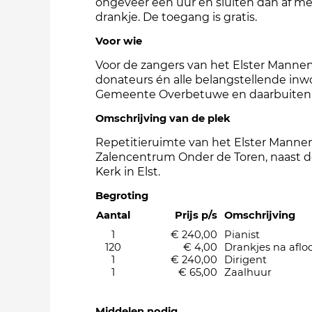
ongeveer een uur en sluiten dan af m
drankje. De toegang is gratis.
Voor wie
Voor de zangers van het Elster Mannen
donateurs én alle belangstellende inw
Gemeente Overbetuwe en daarbuiten
Omschrijving van de plek
Repetitieruimte van het Elster Manne
Zalencentrum Onder de Toren, naast d
Kerk in Elst.
Begroting
Aantal
Prijs p/s
Omschrijving
1
€ 240,00
Pianist
120
€ 4,00
Drankjes na aflo
1
€ 240,00
Dirigent
1
€ 65,00
Zaalhuur
Middelen nodig