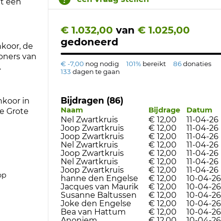
et een
€ 1.032,00
van
€ 1.025,00
gedoneerd
koor, de
oners van
€ -7,00
nog nodig
101%
bereikt
86
donaties
.
133
dagen te gaan
Bijdragen (86)
nkoor in
Naam
Bijdrage
Datum
e Grote
Nel Zwartkruis
€ 12,00
11-04-26
Joop Zwartkruis
€ 12,00
11-04-26
Joop Zwartkruis
€ 12,00
11-04-26
Nel Zwartkruis
€ 12,00
11-04-26
Joop Zwartkruis
€ 12,00
11-04-26
Nel Zwartkruis
€ 12,00
11-04-26
Joop Zwartkruis
€ 12,00
11-04-26
op
hanne den Engelse
€ 12,00
10-04-26
Jacques van Maurik
€ 12,00
10-04-26
Susanne Baltussen
€ 12,00
10-04-26
Joke den Engelse
€ 12,00
10-04-26
Bea van Hattum
€ 12,00
10-04-26
Anoniem
€ 12,00
10-04-26