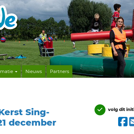
rmatie
Nieuws
Partners
Kerst Sing-
volg dit init
21 december