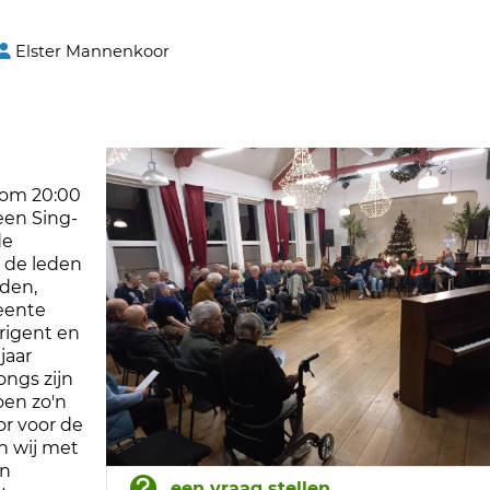
Elster Mannenkoor
om 20:00
een Sing-
de
r de leden
nden,
eente
rigent en
jaar
ongs zijn
oen zo'n
or voor de
n wij met
en
een vraag stellen