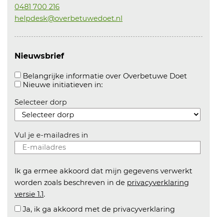
0481 700 216
helpdesk@overbetuwedoet.nl
Nieuwsbrief
Aanvink
Belangrijke informatie over Overbetuwe Doet
Aanvinken om informatie over n
Nieuwe initiatieven in:
Selecteer dorp
Vul je e-mailadres in
Ik ga ermee akkoord dat mijn gegevens verwerkt
worden zoals beschreven in de
privacyverklaring
versie 1.1
.
Ja, ik ga akkoord met de privacyverklaring