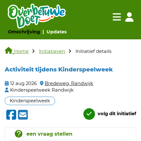
Navigatie websi
Navigatie
(huidige pagina)
(huidige pagina)
Omschrijving
Updates
Home
Initiatieven
Initiatief details
Activiteit tijdens Kinderspeelweek
12 aug 2026
Bredeweg, Randwijk
Kinderspeelweek Randwijk
Kinderspeelweek
volg dit initiatief
een vraag stellen