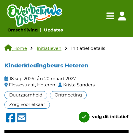
Navigatie websi
Navigatie
(huidige pagina)
(huidige pagina)
Omschrijving
Updates
Home
Initiatieven
Initiatief details
Kinderkledingbeurs Heteren
18 sep 2026 t/m 20 maart 2027
Flessestraat, Heteren
Krista Sanders
Duurzaamheid
Ontmoeting
Zorg voor elkaar
volg dit initiatief