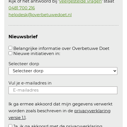
Kijk of het antwoord bij '
veelgestelde vragen
' staat
0481 700 216
helpdesk@overbetuwedoet.nl
Nieuwsbrief
Aanvink
Belangrijke informatie over Overbetuwe Doet
Aanvinken om informatie over n
Nieuwe initiatieven in:
Selecteer dorp
Vul je e-mailadres in
Ik ga ermee akkoord dat mijn gegevens verwerkt
worden zoals beschreven in de
privacyverklaring
versie 1.1
.
Ja, ik ga akkoord met de privacyverklaring