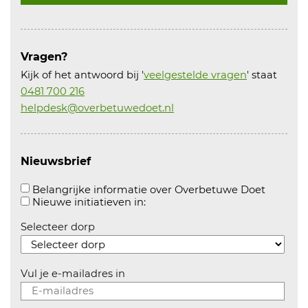
Vragen?
Kijk of het antwoord bij '
veelgestelde vragen
' staat
0481 700 216
helpdesk@overbetuwedoet.nl
Nieuwsbrief
Aanvink
Belangrijke informatie over Overbetuwe Doet
Aanvinken om informatie over n
Nieuwe initiatieven in:
Selecteer dorp
Vul je e-mailadres in