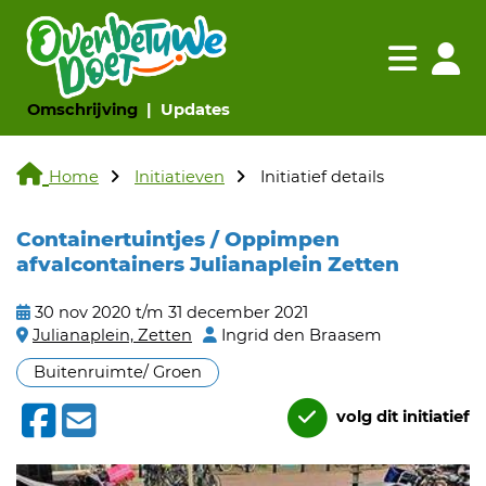
Navigatie websi
Navigatie
(huidige pagina)
(huidige pagina)
Omschrijving
Updates
Home
Initiatieven
Initiatief details
Containertuintjes / Oppimpen
afvalcontainers Julianaplein Zetten
30 nov 2020 t/m 31 december 2021
Julianaplein, Zetten
Ingrid den Braasem
Buitenruimte/ Groen
volg dit initiatief