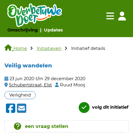
Navigatie websi
Navigatie
(huidige pagina)
(huidige pagina)
Omschrijving
Updates
Home
Initiatieven
Initiatief details
Veilig wandelen
23 jun 2020 t/m 29 december 2020
Schubertstraat, Elst
Ruud Mooij
Veiligheid
volg dit initiatief
een vraag stellen