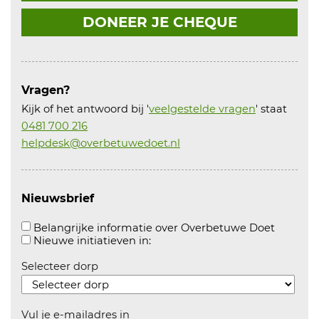
DONEER JE CHEQUE
Vragen?
Kijk of het antwoord bij '
veelgestelde vragen
' staat
0481 700 216
helpdesk@overbetuwedoet.nl
Nieuwsbrief
Aanvink
Belangrijke informatie over Overbetuwe Doet
Aanvinken om informatie over n
Nieuwe initiatieven in:
Selecteer dorp
Vul je e-mailadres in