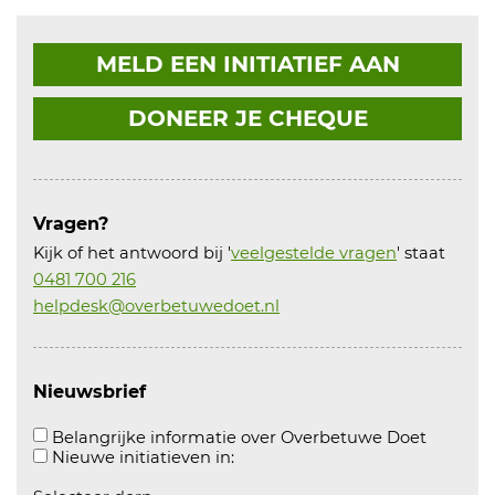
MELD EEN INITIATIEF AAN
DONEER JE CHEQUE
Vragen?
Kijk of het antwoord bij '
veelgestelde vragen
' staat
0481 700 216
helpdesk@overbetuwedoet.nl
Nieuwsbrief
Aanvink
Belangrijke informatie over Overbetuwe Doet
Aanvinken om informatie over n
Nieuwe initiatieven in: