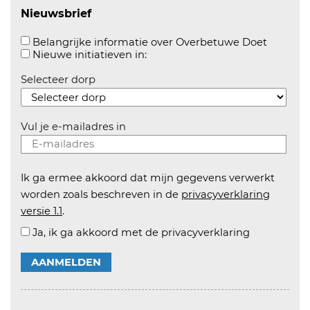
Nieuwsbrief
Aanvink
Belangrijke informatie over Overbetuwe Doet
Aanvinken om informatie over n
Nieuwe initiatieven in:
Selecteer dorp
Vul je e-mailadres in
Ik ga ermee akkoord dat mijn gegevens verwerkt
worden zoals beschreven in de
privacyverklaring
versie 1.1
.
Ja, ik ga akkoord met de privacyverklaring
AANMELDEN