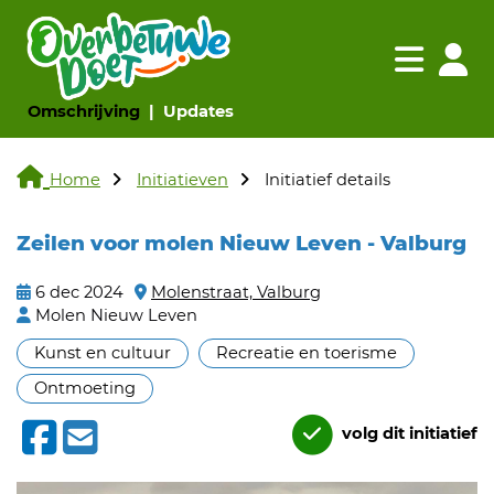
Navigatie websi
Navigatie
(huidige pagina)
(huidige pagina)
Omschrijving
Updates
Home
Initiatieven
Initiatief details
Zeilen voor molen Nieuw Leven - Valburg
6 dec 2024
Molenstraat, Valburg
Molen Nieuw Leven
Kunst en cultuur
Recreatie en toerisme
Ontmoeting
volg dit initiatief