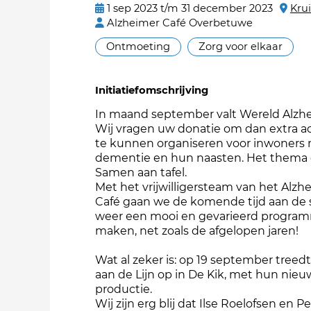
1 sep 2023 t/m 31 december 2023
Krui
Alzheimer Café Overbetuwe
Ontmoeting
Zorg voor elkaar
Initiatiefomschrijving
In maand september valt Wereld Alzh
Wij vragen uw donatie om dan extra ac
te kunnen organiseren voor inwoners
dementie en hun naasten. Het thema dit
Samen aan tafel.
Met het vrijwilligersteam van het Alzh
Café gaan we de komende tijd aan de 
weer een mooi en gevarieerd progra
maken, net zoals de afgelopen jaren!
Wat al zeker is: op 19 september treed
aan de Lijn op in De Kik, met hun nie
productie.
Wij zijn erg blij dat Ilse Roelofsen en P