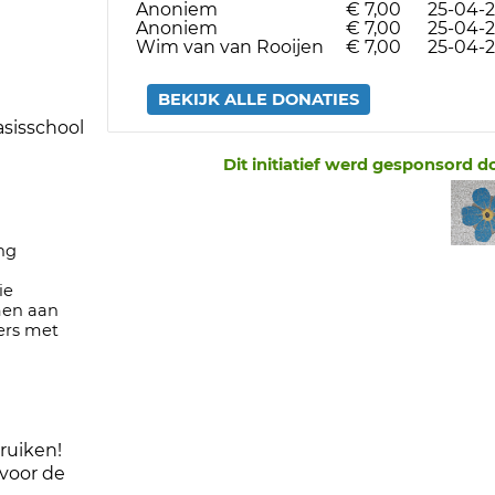
Anoniem
€ 7,00
25-04-2
Anoniem
€ 7,00
25-04-2
Wim van van Rooijen
€ 7,00
25-04-2
BEKIJK ALLE DONATIES
asisschool
Dit initiatief werd gesponsord d
ing
ie
en aan
ners met
bruiken!
 voor de