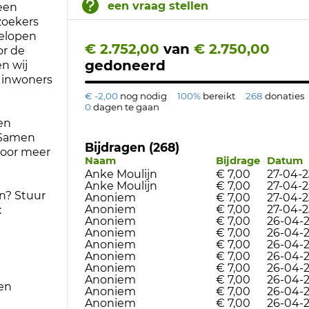
een vraag stellen
een
ezoekers
elopen
€ 2.752,00
van
€ 2.750,00
or de
gedoneerd
n wij
n inwoners
€ -2,00
nog nodig
100%
bereikt
268
donaties
0
dagen te gaan
en
 'Samen
Bijdragen (268)
voor meer
Naam
Bijdrage
Datum
Anke Moulijn
€ 7,00
27-04-2
Anke Moulijn
€ 7,00
27-04-2
en? Stuur
Anoniem
€ 7,00
27-04-2
Anoniem
€ 7,00
27-04-2
:
Anoniem
€ 7,00
26-04-
Anoniem
€ 7,00
26-04-
Anoniem
€ 7,00
26-04-
Anoniem
€ 7,00
26-04-
Anoniem
€ 7,00
26-04-
Anoniem
€ 7,00
26-04-
en
Anoniem
€ 7,00
26-04-
Anoniem
€ 7,00
26-04-