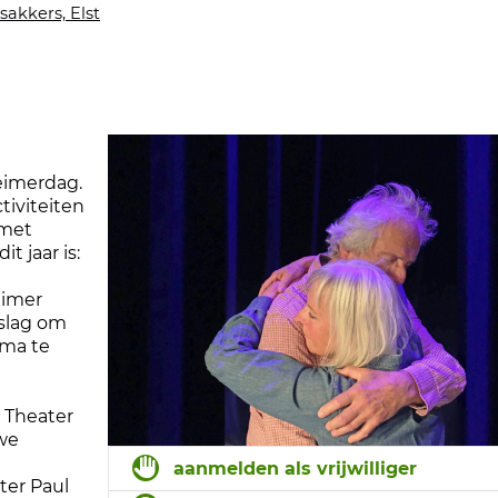
sakkers, Elst
eimerdag.
tiviteiten
 met
 jaar is:
eimer
slag om
mma te
t Theater
uwe
aanmelden als vrijwilliger
eter Paul