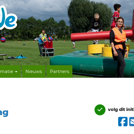
rmatie
Nieuws
Partners
ag
volg dit init