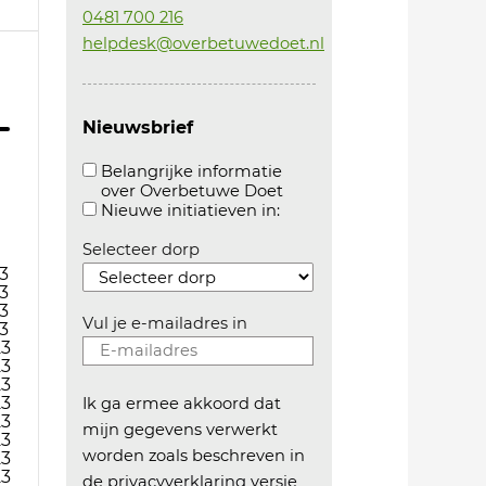
0481 700 216
helpdesk@overbetuwedoet.nl
Nieuwsbrief
Belangrijke informatie
over Overbetuwe Doet
Aanvinken om belangrijke informatie over overb
Aanvinken om informatie 
Nieuwe initiatieven in:
Selecteer dorp
3
3
3
Vul je e-mailadres in
3
23
23
23
23
Ik ga ermee akkoord dat
23
mijn gegevens verwerkt
23
worden zoals beschreven in
23
23
de
privacyverklaring versie