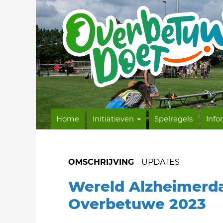
Home
Initiatieven
Spelregels
Info
OMSCHRIJVING
UPDATES
Wereld Alzheimerd
Overbetuwe 2023