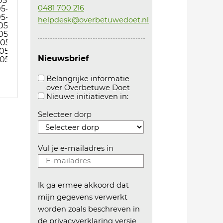
05-24
0481 700 216
05-24
05-24
helpdesk@overbetuwedoet.nl
05-24
05-24
05-24
05-24
Nieuwsbrief
05-24
Belangrijke informatie
over Overbetuwe Doet
Aanvinken om belangrijke informatie over overb
Aanvinken om informatie 
Nieuwe initiatieven in:
Selecteer dorp
Vul je e-mailadres in
Ik ga ermee akkoord dat
mijn gegevens verwerkt
worden zoals beschreven in
de
privacyverklaring versie