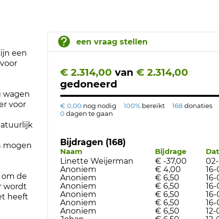
een vraag stellen
ijn een
 voor
€ 2.314,00
van
€ 2.314,00
gedoneerd
ng wagen
er voor
€ 0,00
nog nodig
100%
bereikt
168
donaties
0
dagen te gaan
atuurlijk
Bijdragen (168)
en mogen
Naam
Bijdrage
Da
Linette Weijerman
€ -37,00
02-
Anoniem
€ 4,00
16-
n om de
Anoniem
€ 6,50
16-
Anoniem
€ 6,50
16-
Er wordt
Anoniem
€ 6,50
16-
t heeft
Anoniem
€ 6,50
16-
Anoniem
€ 6,50
12-