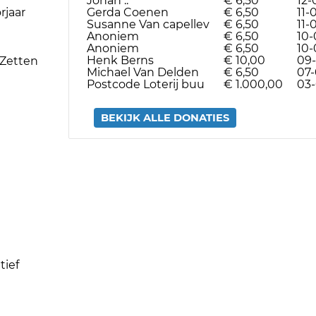
Johan ..
€ 6,50
12-
rjaar
Gerda Coenen
€ 6,50
11-
Susanne Van capellev
€ 6,50
11-
Anoniem
€ 6,50
10-
Anoniem
€ 6,50
10-
Henk Berns
€ 10,00
09-
 Zetten
Michael Van Delden
€ 6,50
07-
Postcode Loterij buu
€ 1.000,00
03-
BEKIJK ALLE DONATIES
tief