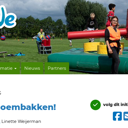
rmatie
Nieuws
Partners
G
bloembakken!
volg dit init
Linette Weijerman