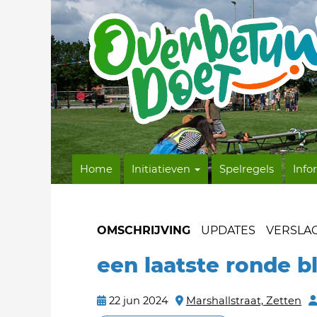
Home
Initiatieven
Spelregels
Info
OMSCHRIJVING
UPDATES
VERSLA
een laatste ronde 
22 jun 2024
Marshallstraat, Zetten