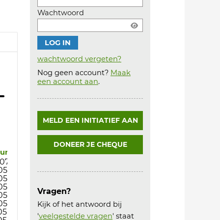
Wachtwoord
wachtwoord vergeten?
Nog geen account?
Maak
Account
een account aan
.
aanmaken
MELD EEN INITIATIEF AAN
DONEER JE CHEQUE
tum
07-24
05-24
05-24
05-24
Vragen?
05-24
05-24
Kijk of het antwoord bij
05-24
'
veelgestelde vragen
' staat