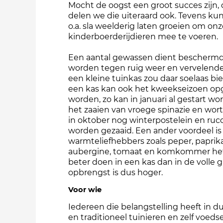
Mocht de oogst een groot succes zijn,
delen we die uiteraard ook. Tevens k
o.a. sla weelderig laten groeien om on
kinderboerderijdieren mee te voeren.
Een aantal gewassen dient beschermd
worden tegen ruig weer en vervelende
een kleine tuinkas zou daar soelaas bi
een kas kan ook het kweekseizoen op
worden, zo kan in januari al gestart w
het zaaien van vroege spinazie en wort
in oktober nog winterpostelein en ruc
worden gezaaid. Een ander voordeel is
warmteliefhebbers zoals peper, paprika
aubergine, tomaat en komkommer he
beter doen in een kas dan in de volle 
opbrengst is dus hoger.
Voor wie
Iedereen die belangstelling heeft in 
en traditioneel tuinieren en zelf voedse