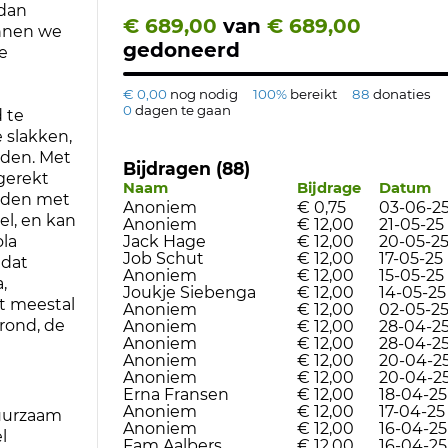
 dan
€ 689,00
van
€ 689,00
unnen we
gedoneerd
ze
€ 0,00
nog nodig
100%
bereikt
88
donaties
0
dagen te gaan
 te
 slakken,
eden. Met
Bijdragen (88)
gerekt
Naam
Bijdrage
Datum
orden met
Anoniem
€ 0,75
03-06-2
el, en kan
Anoniem
€ 12,00
21-05-25
Jack Hage
€ 12,00
20-05-2
ola
Job Schut
€ 12,00
17-05-25
 dat
Anoniem
€ 12,00
15-05-25
,
Joukje Siebenga
€ 12,00
14-05-25
t meestal
Anoniem
€ 12,00
02-05-2
grond, de
Anoniem
€ 12,00
28-04-2
Anoniem
€ 12,00
28-04-2
Anoniem
€ 12,00
20-04-2
Anoniem
€ 12,00
20-04-2
Erna Fransen
€ 12,00
18-04-25
Anoniem
€ 12,00
17-04-25
duurzaam
Anoniem
€ 12,00
16-04-25
l
Fam Aalbers
€ 12,00
16-04-25