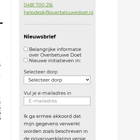
0481 700 216
helpdesk@overbetuwedoet.nl
Nieuwsbrief
Belangrijke informatie
over Overbetuwe Doet
Aanvinken om belangrijke informatie over overb
Aanvinken om informatie 
Nieuwe initiatieven in:
5
Selecteer dorp
5
Vul je e-mailadres in
5
5
5
5
Ik ga ermee akkoord dat
5
mijn gegevens verwerkt
worden zoals beschreven in
de
privacyverklaring versie