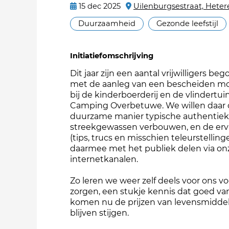
15 dec 2025
Uilenburgsestraat, Heter
Duurzaamheid
Gezonde leefstijl
Initiatiefomschrijving
Dit jaar zijn een aantal vrijwilligers be
met de aanleg van een bescheiden m
bij de kinderboerderij en de vlindertui
Camping Overbetuwe. We willen daar 
duurzame manier typische authentie
streekgewassen verbouwen, en de erv
(tips, trucs en misschien teleurstelling
daarmee met het publiek delen via on
internetkanalen.
Zo leren we weer zelf deels voor ons vo
zorgen, een stukje kennis dat goed va
komen nu de prijzen van levensmidde
blijven stijgen.