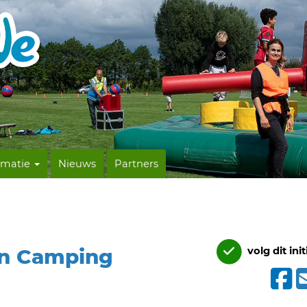
rmatie
Nieuws
Partners
in Camping
volg dit init