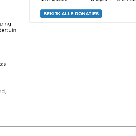
BEKIJK ALLE DONATIES
mping
dertuin
kas
nd,