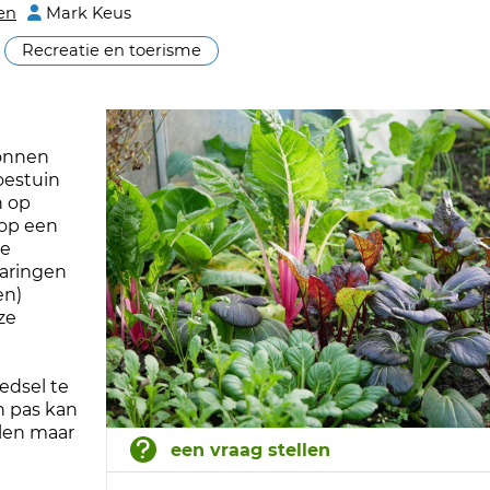
en
Mark Keus
Recreatie en toerisme
gonnen
oestuin
n op
op een
ke
aringen
en)
ze
edsel te
n pas kan
len maar
een vraag stellen