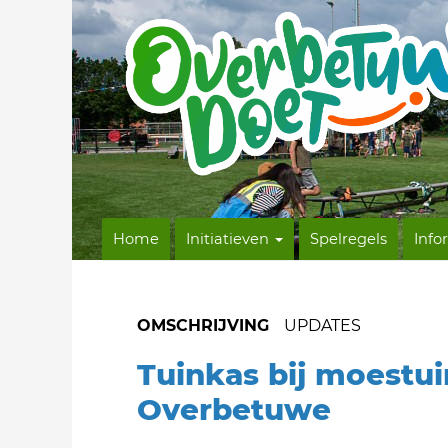
Home
Initiatieven
Spelregels
Info
OMSCHRIJVING
UPDATES
Tuinkas bij moestu
Overbetuwe