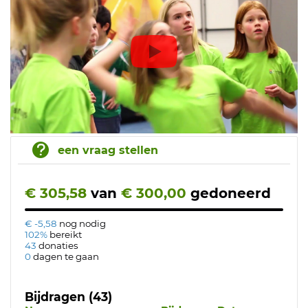
een vraag stellen
€ 305,58
van
€ 300,00
gedoneerd
€ -5,58
nog nodig
102%
bereikt
43
donaties
0
dagen te gaan
Bijdragen (43)