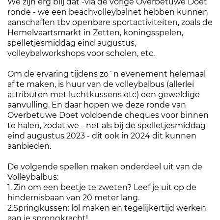
We zijn erg blij dat -via de vorige Overbetuwe Doet
ronde - we een beachvolleybalnet hebben kunnen
aanschaffen tbv openbare sportactiviteiten, zoals de
Hemelvaartsmarkt in Zetten, koningsspelen,
spelletjesmiddag eind augustus,
volleybalworkshops voor scholen, etc.
Om de ervaring tijdens zo´n evenement helemaal
af te maken, is huur van de volleybalbus (allerlei
attributen met luchtkussens etc) een geweldige
aanvulling. En daar hopen we deze ronde van
Overbetuwe Doet voldoende cheques voor binnen
te halen, zodat we - net als bij de spelletjesmiddag
eind augustus 2023 - dit ook in 2024 dit kunnen
aanbieden.
De volgende spellen maken onderdeel uit van de
Volleybalbus:
1. Zin om een beetje te zweten? Leef je uit op de
hindernisbaan van 20 meter lang.
2.Springkussen: lol maken en tegelijkertijd werken
aan je sprongkracht!