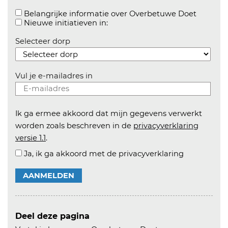
Aanvink
Belangrijke informatie over Overbetuwe Doet
Aanvinken om informatie over n
Nieuwe initiatieven in:
Selecteer dorp
Vul je e-mailadres in
Ik ga ermee akkoord dat mijn gegevens verwerkt
worden zoals beschreven in de
privacyverklaring
versie 1.1
.
Ja, ik ga akkoord met de privacyverklaring
AANMELDEN
Deel deze pagina