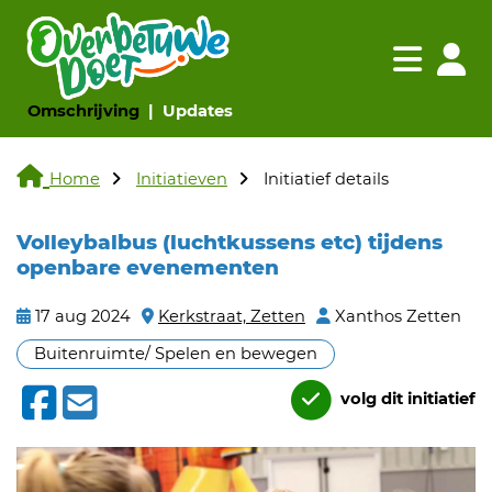
Navigatie websi
Navigatie
(huidige pagina)
(huidige pagina)
Omschrijving
Updates
Home
Initiatieven
Initiatief details
Volleybalbus (luchtkussens etc) tijdens
openbare evenementen
17 aug 2024
Kerkstraat, Zetten
Xanthos Zetten
Buitenruimte/ Spelen en bewegen
volg dit initiatief