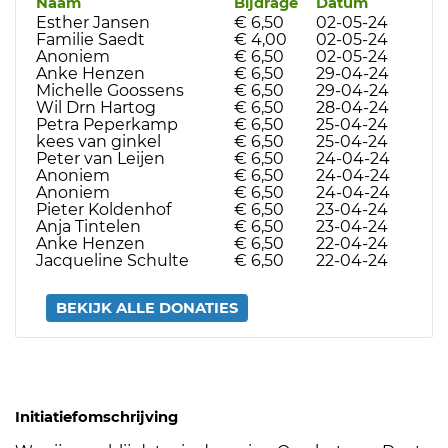
Naam
Bijdrage
Datum
Esther Jansen
€ 6,50
02-05-24
Familie Saedt
€ 4,00
02-05-24
Anoniem
€ 6,50
02-05-24
Anke Henzen
€ 6,50
29-04-24
Michelle Goossens
€ 6,50
29-04-24
Wil Drn Hartog
€ 6,50
28-04-24
Petra Peperkamp
€ 6,50
25-04-24
kees van ginkel
€ 6,50
25-04-24
Peter van Leijen
€ 6,50
24-04-24
Anoniem
€ 6,50
24-04-24
Anoniem
€ 6,50
24-04-24
Pieter Koldenhof
€ 6,50
23-04-24
Anja Tintelen
€ 6,50
23-04-24
Anke Henzen
€ 6,50
22-04-24
Jacqueline Schulte
€ 6,50
22-04-24
BEKIJK ALLE DONATIES
Initiatiefomschrijving