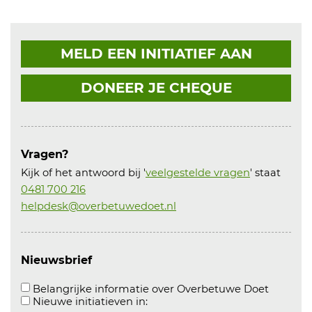
MELD EEN INITIATIEF AAN
DONEER JE CHEQUE
Vragen?
Kijk of het antwoord bij '
veelgestelde vragen
' staat
0481 700 216
helpdesk@overbetuwedoet.nl
Nieuwsbrief
Aanvink
Belangrijke informatie over Overbetuwe Doet
Aanvinken om informatie over n
Nieuwe initiatieven in: