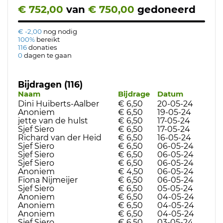
€ 752,00
van
€ 750,00
gedoneerd
€ -2,00
nog nodig
100%
bereikt
116
donaties
0
dagen te gaan
Bijdragen (116)
Naam
Bijdrage
Datum
Dini Huiberts-Aalber
€ 6,50
20-05-24
Anoniem
€ 6,50
19-05-24
jette van de hulst
€ 6,50
17-05-24
Sjef Siero
€ 6,50
17-05-24
Richard van der Heid
€ 6,50
16-05-24
Sjef Siero
€ 6,50
06-05-24
Sjef Siero
€ 6,50
06-05-24
Sjef Siero
€ 6,50
06-05-24
Anoniem
€ 4,50
06-05-24
Fiona Nijmeijer
€ 6,50
06-05-24
Sjef Siero
€ 6,50
05-05-24
Anoniem
€ 6,50
04-05-24
Anoniem
€ 6,50
04-05-24
Anoniem
€ 6,50
04-05-24
Sjef Siero
€ 6,50
03-05-24