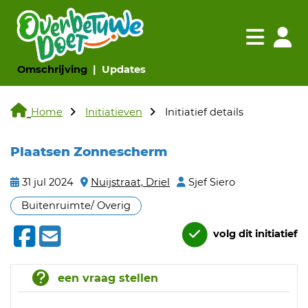
Navigatie websi
Navigatie
(huidige pagina)
(huidige pagina)
Omschrijving
Updates
Home
Initiatieven
Initiatief details
Plaatsen Zonnescherm
31 jul 2024
Nuijstraat, Driel
Sjef Siero
Buitenruimte/ Overig
volg dit initiatief
een vraag stellen