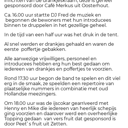
inrichten van de drankjeskraam, deze is geheel
gesponsord door Café Merkus uit Oosterhout.
Ca. 16.00 uur startte DJ Fred de muziek en
begonnen de bewoners met hun introducees
binnen te druppelen in het gezellige geheel.
In de tijd van een half uur was het druk in de tent.
Al snel werden er drankjes gehaald en waren de
eerste
poffertje gebakken.
Alle aanwezige vrijwilligers, personeel en
introducees hebben erg hun best gedaan om
iedereen van drankjes en poffertjes te voorzien.
Rond 17.30 uur begon de band te spelen en dit viel
erg in de smaak, ze speelden een repertoire van
plaatselijke nummers in combinatie met oud
Hollandse meezingers.
Om 18.00 uur was de ijscokar gearriveerd met
Henny en Mike die iedereen van heerlijk schepijs
ging voorzien en daarover werd een overheerlijke
Topping gedaan
van vers fruit dat gesponsord is
door Peet’ s fruit uit Zetten.