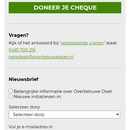
DONEER JE CHEQUE
Vragen?
Kijk of het antwoord bij '
veelgestelde vragen
' staat
0481 700 216
helpdesk@overbetuwedoet.nl
Nieuwsbrief
Aanvink
Belangrijke informatie over Overbetuwe Doet
Aanvinken om informatie over n
Nieuwe initiatieven in:
Selecteer dorp
Vul je e-mailadres in