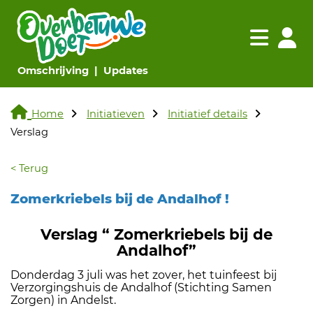
Navigatie websi
Navigatie
(huidige pagina)
(huidige pagina)
Omschrijving
Updates
Home
Initiatieven
Initiatief details
Verslag
< Terug
Zomerkriebels bij de Andalhof !
Verslag “ Zomerkriebels bij de
Andalhof”
Donderdag 3 juli was het zover, het tuinfeest bij
Verzorgingshuis de Andalhof (Stichting Samen
Zorgen) in Andelst.