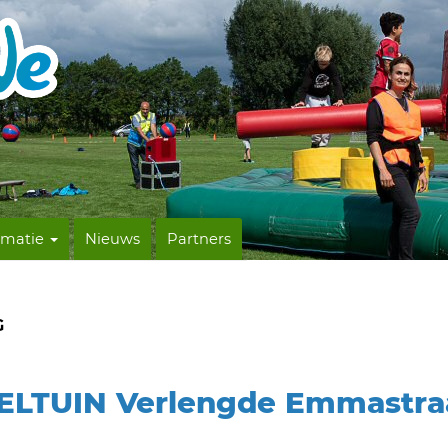
rmatie
Nieuws
Partners
G
ELTUIN Verlengde Emmastra