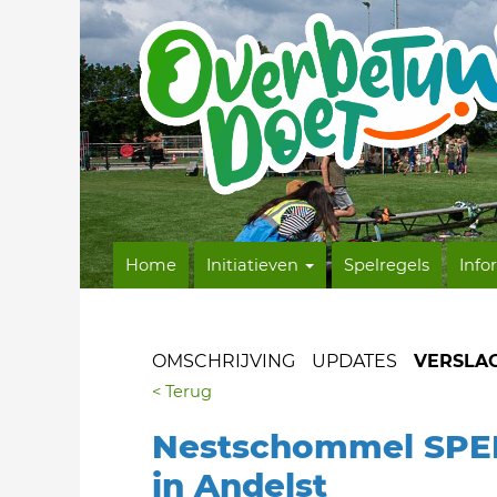
Home
Initiatieven
Spelregels
Info
OMSCHRIJVING
UPDATES
VERSLA
< Terug
Nestschommel SPE
in Andelst