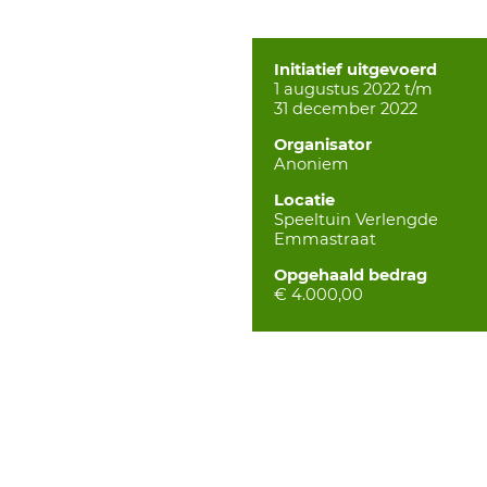
Initiatief uitgevoerd
1 augustus 2022 t/m
31 december 2022
Organisator
Anoniem
Locatie
Speeltuin Verlengde
Emmastraat
Opgehaald bedrag
€ 4.000,00