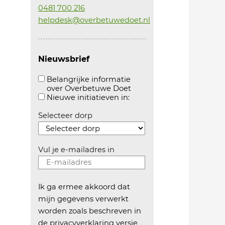
0481 700 216
helpdesk@overbetuwedoet.nl
Nieuwsbrief
Belangrijke informatie
over Overbetuwe Doet
Aanvinken om belangrijke informatie over overb
Aanvinken om informatie 
Nieuwe initiatieven in:
Selecteer dorp
Vul je e-mailadres in
Ik ga ermee akkoord dat
mijn gegevens verwerkt
worden zoals beschreven in
de
privacyverklaring versie