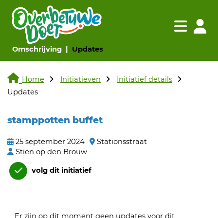
Navigatie websi
Navigatie
(huidige pagina)
(huidige pagina)
Omschrijving
Updates
Home
Initiatieven
Initiatief details
Updates
stamppotten buffet
25 september 2024
Stationsstraat
Stien op den Brouw
volg dit initiatief
Er zijn op dit moment geen updates voor dit