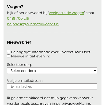
Vragen?
Kijk of het antwoord bij '
veelgestelde vragen
' staat
0481 700 216
helpdesk@overbetuwedoet.nl
Nieuwsbrief
Aanvink
Belangrijke informatie over Overbetuwe Doet
Aanvinken om informatie over n
Nieuwe initiatieven in:
Selecteer dorp
Vul je e-mailadres in
Ik ga ermee akkoord dat mijn gegevens verwerkt
worden zoals beschreven in de
privacyverklaring