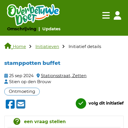
Navigatie websi
Navigatie
(huidige pagina)
(huidige pagina)
Omschrijving
Updates
Home
Initiatieven
Initiatief details
stamppotten buffet
25 sep 2024
Stationsstraat, Zetten
Stien op den Brouw
Ontmoeting
volg dit initiatief
een vraag stellen