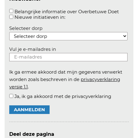
Aanvink
Belangrijke informatie over Overbetuwe Doet
Aanvinken om informatie over n
Nieuwe initiatieven in:
Selecteer dorp
Vul je e-mailadres in
Ik ga ermee akkoord dat mijn gegevens verwerkt
worden zoals beschreven in de
privacyverklaring
versie 1.1
.
Ja, ik ga akkoord met de privacyverklaring
AANMELDEN
Deel deze pagina