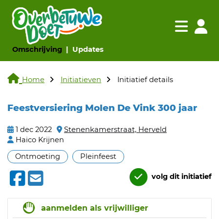
Navigatie websi
Navigatie
(huidige pagina)
(huidige pagina)
Omschrijving
Updates
Home
Initiatieven
Initiatief details
Feestversiering Molen De Vink 300 jaar
1 dec 2022
Stenenkamerstraat, Herveld
Haico Krijnen
Ontmoeting
Pleinfeest
volg dit initiatief
aanmelden als vrijwilliger