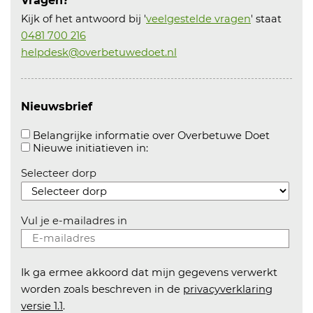
Vragen?
Kijk of het antwoord bij '
veelgestelde vragen
' staat
0481 700 216
helpdesk@overbetuwedoet.nl
Nieuwsbrief
Aanvink
Belangrijke informatie over Overbetuwe Doet
Aanvinken om informatie over n
Nieuwe initiatieven in:
Selecteer dorp
Vul je e-mailadres in
Ik ga ermee akkoord dat mijn gegevens verwerkt
worden zoals beschreven in de
privacyverklaring
versie 1.1
.