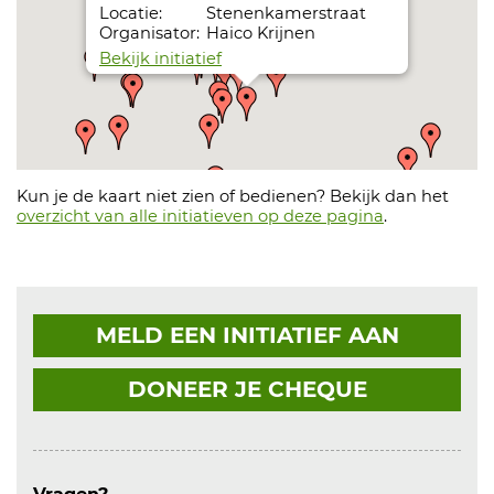
Locatie:
Stenenkamerstraat
Organisator:
Haico Krijnen
Bekijk initiatief
Vervangen wieken molen
Datum:
31-05-27
Locatie:
Stenenkamerstraat
Organisator:
Haico Krijnen
Kun je de kaart niet zien of bedienen? Bekijk dan het
Bekijk initiatief
overzicht van alle initiatieven op deze pagina
.
MELD EEN INITIATIEF AAN
DONEER JE CHEQUE