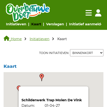
Navigatie websi
Navigatie
(huidige pagina)
(huidige pagina)
(huidige pagina)
(
Initiatieven
Kaart
Verslagen
Initiatief aanmelden
Home
Initiatieven
Kaart
TOON INITIATIEVEN:
Kaart
Schilderwerk Trap Molen De Vink
Datum:
01-04-27