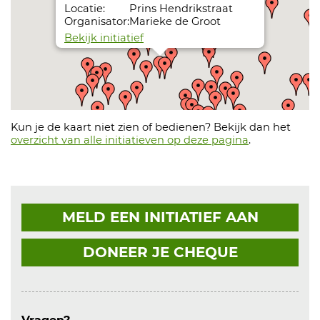
Locatie:
Prins Hendrikstraat
Organisator:
Marieke de Groot
Bekijk initiatief
Weer een jaar ruilen bij Krijg de Kleertjes Elst
Datum:
01-05-26 t/m 31-12-26
Locatie:
Prins Hendrikstraat
Organisator:
KrijgdeKleertjes Ruilpunt Elst
Kun je de kaart niet zien of bedienen? Bekijk dan het
Bekijk initiatief
overzicht van alle initiatieven op deze pagina
.
Haak maar aan
Datum:
30-04-27
Locatie:
Prins Hendrikstraat
Organisator:
Hetty Jansen
MELD EEN INITIATIEF AAN
Bekijk initiatief
DONEER JE CHEQUE