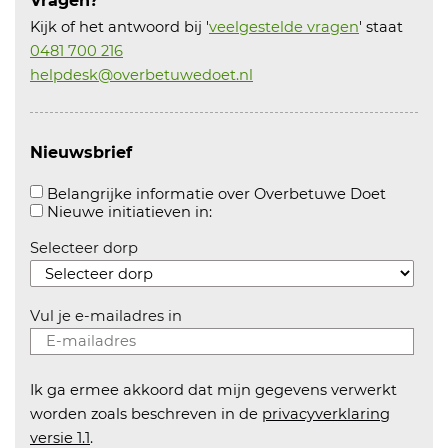
Vragen?
Kijk of het antwoord bij '
veelgestelde vragen
' staat
0481 700 216
helpdesk@overbetuwedoet.nl
Nieuwsbrief
Aanvink
Belangrijke informatie over Overbetuwe Doet
Aanvinken om informatie over n
Nieuwe initiatieven in:
Selecteer dorp
Vul je e-mailadres in
Ik ga ermee akkoord dat mijn gegevens verwerkt
worden zoals beschreven in de
privacyverklaring
versie 1.1
.