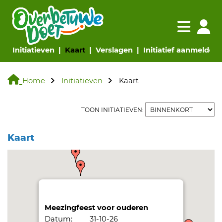
Navigatie websi
Navigatie
(huidige pagina)
(huidige pagina)
(huidige pagina)
(
Initiatieven
Kaart
Verslagen
Initiatief aanmelden
Home
Initiatieven
Kaart
TOON INITIATIEVEN:
Kaart
Meezingfeest voor ouderen
Datum:
31-10-26