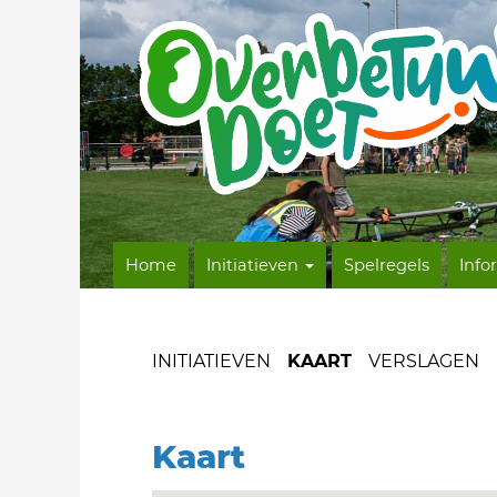
Home
Initiatieven
Spelregels
Info
INITIATIEVEN
KAART
VERSLAGEN
Kaart