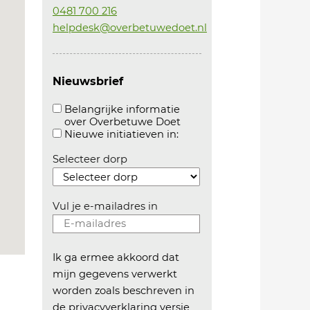
0481 700 216
helpdesk@overbetuwedoet.nl
Nieuwsbrief
Belangrijke informatie
over Overbetuwe Doet
Aanvinken om belangrijke informatie over overb
Aanvinken om informatie 
Nieuwe initiatieven in:
Selecteer dorp
Vul je e-mailadres in
Ik ga ermee akkoord dat
mijn gegevens verwerkt
worden zoals beschreven in
de
privacyverklaring versie