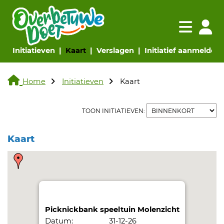
Navigatie websi
Navigatie
(huidige pagina)
(huidige pagina)
(huidige pagina)
(
Initiatieven
Kaart
Verslagen
Initiatief aanmelden
Home
Initiatieven
Kaart
TOON INITIATIEVEN:
Kaart
Picknickbank speeltuin Molenzicht
Datum:
31-12-26