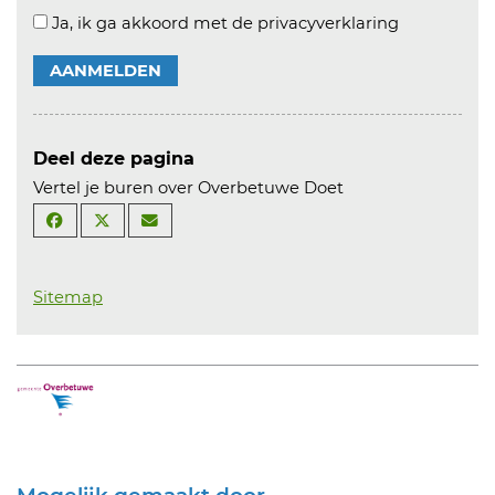
Datum:
19-12-26
Ja, ik ga akkoord met de privacyverklaring
Locatie:
Het Kwadrant
Organisator:
Tineke Buijs
AANMELDEN
Bekijk initiatief
Arie Schuurman
Datum:
13-07-27
Deel deze pagina
Locatie:
Hollanderbroeksestraat
Vertel je buren over Overbetuwe Doet
Organisator:
Fruitig Idee ! tbv De Voedselbank
Bekijk initiatief
Sitemap