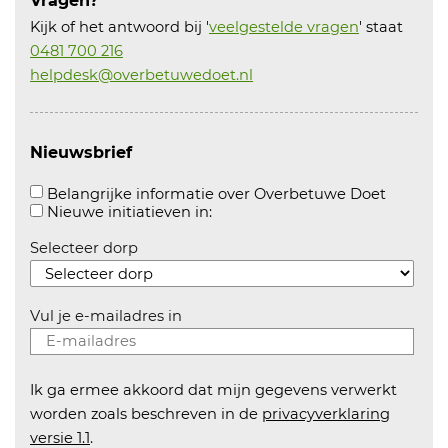
Vragen?
Kijk of het antwoord bij '
veelgestelde vragen
' staat
Kindermiddag 2027
0481 700 216
Datum:
06-02-27
helpdesk@overbetuwedoet.nl
Locatie:
Leeuwerikstraat
Organisator:
CV de Aftrappers
Bekijk initiatief
Nieuwsbrief
Heel Heteren Bakt 2026
Aanvink
Belangrijke informatie over Overbetuwe Doet
Datum:
12-09-26
Aanvinken om informatie over n
Nieuwe initiatieven in:
Locatie:
Het kwadrant
Organisator:
Mariëlle Rouwenhorst-Küper
Selecteer dorp
Bekijk initiatief
Lezing fotograaf Dave Zuring over het "Blauwe 
Vul je e-mailadres in
Datum:
07-09-26 t/m 17-09-
Locatie:
Het Kwadrant
Organisator:
Walter Jaegermann
Bekijk initiatief
Ik ga ermee akkoord dat mijn gegevens verwerkt
worden zoals beschreven in de
privacyverklaring
Kerstoptreden Heteren
versie 1.1
.