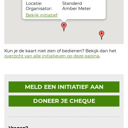
Locatie:
Standerd
Organisator:
Amber Meter
Bekijk initiatief
Vaste goal(tjes) op de kreeft
Datum:
01-12-26
Locatie:
Tweelingen
Organisator:
ir Zandstra
Kun je de kaart niet zien of bedienen? Bekijk dan het
Bekijk initiatief
overzicht van alle initiatieven op deze pagina
.
Help ons de waterpomp compleet te maken met
Datum:
03-03-27
Locatie:
De Lage Wick
Organisator:
Annette Sanders
MELD EEN INITIATIEF AAN
Bekijk initiatief
DONEER JE CHEQUE
Polentocht Driel; als werkgroep binnen G.V. L
Datum:
11-09-27
Locatie:
Hofplein
Organisator:
José Vermeer
Bekijk initiatief